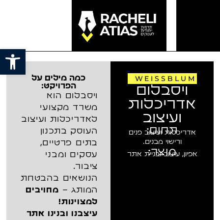
פתח סרג
WEISSBLUM
כמה מילים על
הפרויקט:
ויסבלום
ויסבלום הוא
אדריכלות
משרד מקצועי
ועיצוב
לאדריכלות ועיצוב
תחום:
העוסק בתכנון
אדריכלות ועיצוב פנים
ורישוי מבנים.
בתים פרטיים,
מוצר:
עסקים ומבני
אפיון, עיצוב ובניית אתר
ציבור.
הנושאים בהבטחת
המותג –
מחויבים
למצוינות!
עיצבנו ובנינו אתר